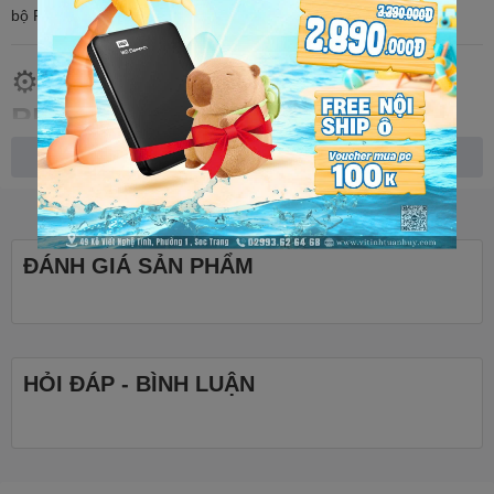
bộ PC hiện đại.
⚙️
THÔNG SỐ KỸ THUẬT SẢN
PHẨM
Thương hiệu:
Netac
Xem thêm
Dòng sản phẩm:
Shadow II
Dung lượng:
8GB
ĐÁNH GIÁ SẢN PHẨM
Loại RAM:
DDR4
Tốc độ Bus:
3200MHz
Độ trễ (Latency):
CL16
HỎI ĐÁP - BÌNH LUẬN
Điện áp hoạt động:
1.35V
Chuẩn DIMM:
UDIMM (cho máy tính bàn)
Tản nhiệt:
Có, vỏ nhôm màu đen mạnh mẽ