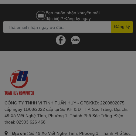
🔌
TƯƠNG THÍCH CAO – CẮM
Bạn muốn nhận khuyến mãi
đặc biệt? Đăng ký ngay.
LÀ CHẠY
Đăng ký
RAM Netac Shadow II DDR4 tương thích tốt với nhiều loại bo mạch
chủ đến từ các thương hiệu phổ biến như ASUS, MSI, Gigabyte,
ASRock,... Chỉ cần cắm vào là sử dụng ngay, không cần chỉnh sửa
cấu hình phức tạp. Hỗ trợ ép xung nhẹ với điện áp 1.35V.
🎯
LỰA CHỌN HOÀN HẢO CHO
NGƯỜI DÙNG PHỔ THÔNG &
GAMER MỚI
Đây là lựa chọn lý tưởng dành cho:
CÔNG TY TNHH VI TÍNH TUẤN HUY - GPĐKKD: 2200802075
cấp ngày 11/08/2022 cấp tại Sở KH & ĐT TP. Sóc Trăng. Địa chỉ:
Người dùng cần nâng cấp RAM cho PC chơi game cấu hình
49 Xô Viết Nghệ Tĩnh, Phường 1, Thành Phố Sóc Trăng. Điện
tầm trung
thoại: 02993 626 468
Học sinh – sinh viên làm đồ án, học online, làm văn phòng
Địa chỉ:
Số 49 Xô Viết Nghệ Tĩnh, Phường 1, Thành Phố Sóc