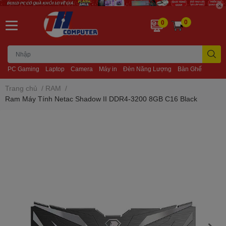
0
0
PC Gaming
Laptop
Camera
Máy in
Đèn Năng Lượng
Bàn Ghế
Trang chủ
/
RAM
/
Ram Máy Tính Netac Shadow II DDR4-3200 8GB C16 Black