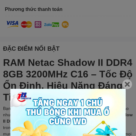
Phương thức thanh toán
ĐẶC ĐIỂM NỔI BẬT
RAM Netac Shadow II DDR4
8GB 3200MHz C16 – Tốc Độ
Ổn Định, Hiệu Năng Đáng
Tin Cậy
Bạn đang cần một giải pháp nâng cấp RAM mạnh mẽ, tốc độ cao
nhưng vẫn đảm bảo tối ưu chi phí?
RAM Máy Tính Netac Shadow
II DDR4 3200MHz 8GB C16 Black
chính là lựa chọn đáng giá
trong phân khúc phổ thông, mang đến khả năng xử lý đa nhiệm
mượt mà, chiến game ổn định và thiết kế đẹp mắt phù hợp với mọi