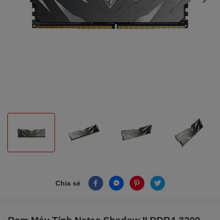
Chia sẻ
Ram Máy Tính Netac Shadow II DDR4-3200