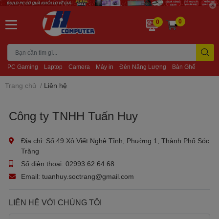
0
0
PC Gaming
Laptop
Camera
Máy in
Đèn Năng Lượng
Bàn Ghế
Trang chủ
/
Liên hệ
Công ty TNHH Tuấn Huy
Địa chỉ:
Số 49 Xô Viết Nghệ Tĩnh, Phường 1, Thành Phố Sóc
Trăng
Số điện thoại:
02993 62 64 68
Email:
tuanhuy.soctrang@gmail.com
LIÊN HỆ VỚI CHÚNG TÔI