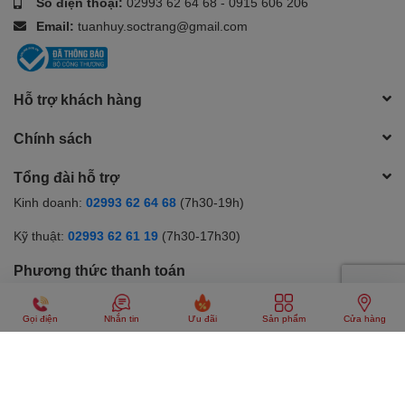
Số điện thoại:
02993 62 64 68
-
0915 606 206
Email:
tuanhuy.soctrang@gmail.com
Hỗ trợ khách hàng
Chính sách
Tổng đài hỗ trợ
Kinh doanh:
02993 62 64 68
(7h30-19h)
Kỹ thuật:
02993 62 61 19
(7h30-17h30)
Phương thức thanh toán
Gọi điện
Nhắn tin
Ưu đãi
Sản phẩm
Cửa hàng
Facebook
© Bản quyền thuộc về
Công ty TNHH Tuấn Huy
| Cung cấp bởi