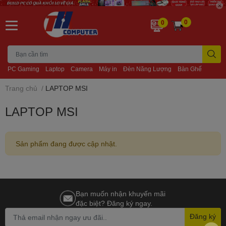
0
0
PC Gaming
Laptop
Camera
Máy in
Đèn Năng Lượng
Bàn Ghế
Trang chủ
/
LAPTOP MSI
LAPTOP MSI
Sản phẩm đang được cập nhật.
Bạn muốn nhận khuyến mãi
đặc biệt? Đăng ký ngay.
Đăng ký