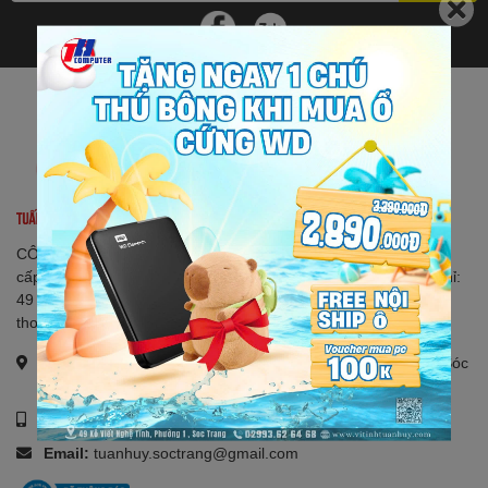
CÔNG TY TNHH VI TÍNH TUẤN HUY - GPĐKKD: 2200802075
cấp ngày 11/08/2022 cấp tại Sở KH & ĐT TP. Sóc Trăng. Địa chỉ:
49 Xô Viết Nghệ Tĩnh, Phường 1, Thành Phố Sóc Trăng. Điện
thoại: 02993 626 468
Địa chỉ:
Số 49 Xô Viết Nghệ Tĩnh, Phường 1, Thành Phố Sóc
Trăng
Số điện thoại:
02993 62 64 68
-
0915 606 206
Email:
tuanhuy.soctrang@gmail.com