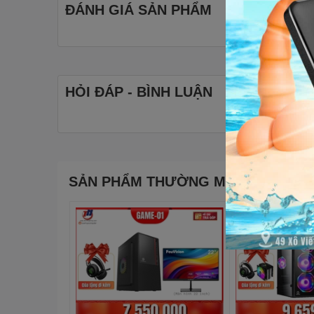
ĐÁNH GIÁ SẢN PHẨM
HỎI ĐÁP - BÌNH LUẬN
SẢN PHẨM THƯỜNG MUA CÙNG