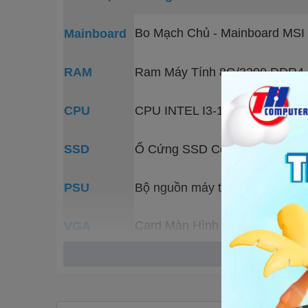
Bo Mạch Chủ - Mainboard MS
Mainboard
RAM
Ram Máy Tính 8G/3200 DDR4 
CPU
CPU INTEL I3-10105F
SSD
Ổ Cứng SSD Colorful 256GB
PSU
Bộ nguồn máy tính 550W SEGO
Card Màn Hình PowerColor R
VGA
Vỏ Case Máy Tính Gaming Bể 
Case
Màn hình máy tính LCD DSS 
LCD