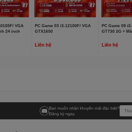
10105F/ VGA
PC Game 03 i3-12100F/ VGA
PC Game 09 i3
nh 24 inch
GTX1650
GT730 2G + Mà
19.5inch
Liên hệ
Liên hệ
Bạn muốn nhận khuyến mãi đặc biệt?
Đăng ký ngay.