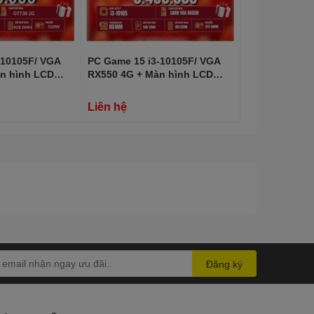
-10105F/ VGA
PC Game 15 i3-10105F/ VGA
n hình LCD
RX550 4G + Màn hình LCD
21.45 INCH FULL HD
Liên hệ
Đăng ký