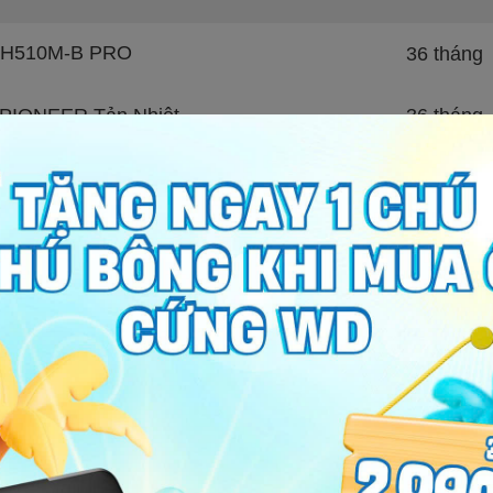
I H510M-B PRO
36 tháng
PIONEER Tản Nhiệt
36 tháng
36 tháng
36 tháng
TEP Super Battleship S7GT
12 tháng
ed Dragon Radeon RX 550 4GB GDDR5
36 tháng
Xem thêm
Cá Trong Suốt MIXIE NEMO 28
test
LED FeuVision FSID24BFJ 24 INCH Full HD
24 tháng