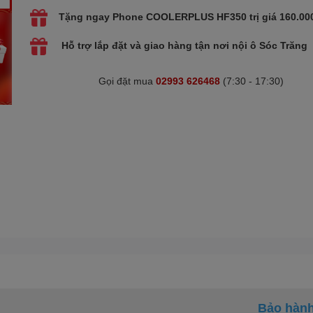
Tặng ngay Phone COOLERPLUS HF350 trị giá 160.00
Hỗ trợ lắp đặt và giao hàng tận nơi nội ô Sóc Trăng
Gọi đặt mua
02993 626468
(7:30 - 17:30)
Bảo hà