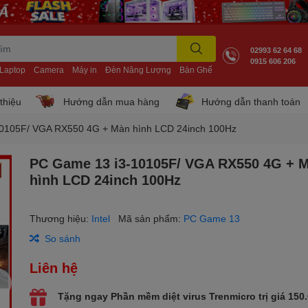
02993 62 64 68
0915 606 206
Laptop
Camera
Máy in
Đèn Năng Lượng
Bàn Ghế
 thiệu
Hướng dẫn mua hàng
Hướng dẫn thanh toán
0105F/ VGA RX550 4G + Màn hình LCD 24inch 100Hz
PC Game 13 i3-10105F/ VGA RX550 4G + 
hình LCD 24inch 100Hz
Thương hiệu:
Intel
Mã sản phẩm:
PC Game 13
So sánh
Liên hệ
Tặng ngay Phần mềm diệt virus Trenmicro trị giá 150