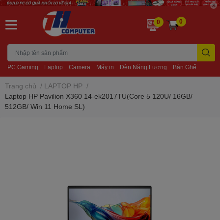
0
0
PC Gaming
Laptop
Camera
Máy in
Đèn Năng Lượng
Bàn Ghế
Trang chủ
/
LAPTOP HP
/
Laptop HP Pavilion X360 14-ek2017TU(Core 5 120U/ 16GB/
512GB/ Win 11 Home SL)