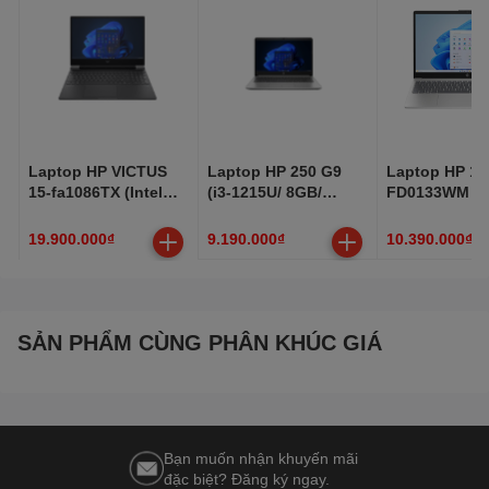
Laptop HP VICTUS
Laptop HP 250 G9
Laptop HP 15
15-fa1086TX (Intel
(i3-1215U/ 8GB/
FD0133WM (Co
Core i5-13500H |
512GB/ Win 11 Home
1315U, 8GB, 
16GB | 1TB | RTX
SL)
Intel Graphics
19.900.000₫
9.190.000₫
10.390.000₫
4050 | 15.6 inch FHD
FHD)
| Win 11 | Đen)
SẢN PHẨM CÙNG PHÂN KHÚC GIÁ
Bạn muốn nhận khuyến mãi
đặc biệt? Đăng ký ngay.