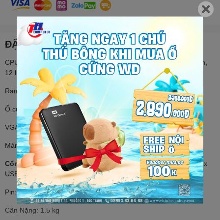
ĐẶC ĐIỂM NỔI BẬT
CPU: Intel® Core™ 5 120U (1.4 GHz - 5.0 GHz/ 12MB/ 10 nhân,
12 luồng)
Ram: 16GB Onboard 3200MHz GDDR4
Ổ cứng: 512GB SSD M.2 NVMe
VGA: Intel® Iris® Xe Graphics
Màn Hình: 14" ( 1920 x 1080 ) Full HD IPS , 60Hz , cảm ứng
Cổng kết nối:
1x USB 2.0 Type-A, 1x USB 3.2 Gen 1 Type-C, 2x
USB 3.2 Gen 1 Type-A
Pin: 3 Cell 43 WHrs
Cân Nặng: 1.5 kg