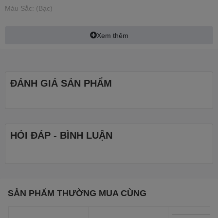
Màu Sắc: (Bạc)
OS: Windows 11 Home SL bản quyền
Xem thêm
ĐÁNH GIÁ SẢN PHẨM
HỎI ĐÁP - BÌNH LUẬN
SẢN PHẨM THƯỜNG MUA CÙNG