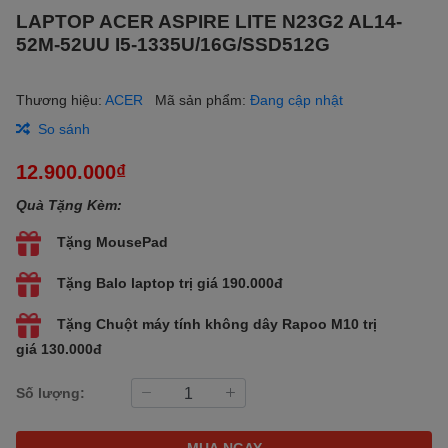
LAPTOP ACER ASPIRE LITE N23G2 AL14-
52M-52UU I5-1335U/16G/SSD512G
Thương hiệu:
ACER
Mã sản phẩm:
Đang cập nhật
So sánh
12.900.000₫
Quà Tặng Kèm:
Tặng MousePad
Tặng Balo laptop trị giá 190.000đ
Tặng Chuột máy tính không dây Rapoo M10 trị
giá 130.000đ
Số lượng:
MUA NGAY