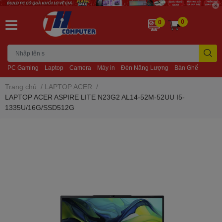
0
0
PC Gaming
Laptop
Camera
Máy in
Đèn Năng Lượng
Bàn Ghế
Trang chủ
/
LAPTOP ACER
/
LAPTOP ACER ASPIRE LITE N23G2 AL14-52M-52UU I5-
1335U/16G/SSD512G