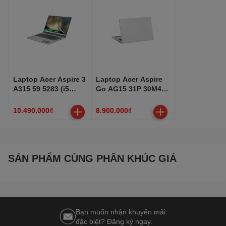
Laptop Acer Aspire 3
Laptop Acer Aspire
A315 59 5283 (i5
Go AG15 31P 30M4
1235U, 8GB, 512GB,
(i3 N305, 8GB,
Full HD, Win11)
256GB, Full HD,
10.490.000₫
8.900.000₫
Win11)
SẢN PHẨM CÙNG PHÂN KHÚC GIÁ
Bạn muốn nhận khuyến mãi
đặc biệt? Đăng ký ngay.