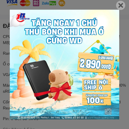
ĐẶC ĐIỂM NỔI BẬT
CPU: Intel Core i5-1335U (10 nhân/12 luồng, Up to 4.6 GHz, 12
MB)
Ram: 16 GB DDR5, 2 khe (Hỗ trợ nang cấp đến 64GB)
Ổ cứng: 512 GB PCIe® NVMe™ M.2 SSD
VGA: Intel UHD Graphics
Màn Hình: 14.0 inch 2.2K (2240 x 1400), IPS, 60Hz, 300 nits, 100%
sRGB, Acer ComfyView, Non-touch
Cổng Kết Nối:1 x USB Type-C,3 x USB Type-A,1 x MicroSD Card
Reader,1 x HDMI 1.4,1 x Jack 3.5 mm
Pin: 3 Cell 58 WHrs