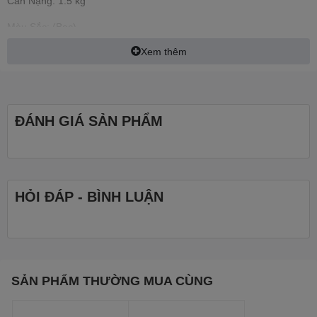
Cân Nặng: 1.5 kg
Màu Sắc: (Bạc)
Xem thêm
OS: Windows 11 Home SL bản quyền
ĐÁNH GIÁ SẢN PHẨM
HỎI ĐÁP - BÌNH LUẬN
SẢN PHẨM THƯỜNG MUA CÙNG