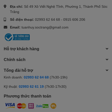
được số điểm ấn tượng là 1649 trong các bài kiểm tra đơn luồng và
Địa chỉ:
Số 49 Xô Viết Nghệ Tĩnh, Phường 1, Thành Phố Sóc
8474 trong các bài kiểm tra đa luồng.
Trăng
Số điện thoại:
02993 62 64 68
-
0915 606 206
Để so sánh, i3-10100 đạt điểm số khoảng 1141 trong đơn luồng và
Email:
tuanhuy.soctrang@gmail.com
5612 trong đa luồng. Điều này đánh dấu mức tăng tương ứng
44,5% và 51% về hiệu suất đơn và đa luồng cho 12100 so với
người tiền nhiệm của nó.
Hỗ trợ khách hàng
Chip đồ họa tích hợp nâng
Chính sách
cao hiệu suất chơi game
Tổng đài hỗ trợ
CPU INTEL Core i3-12100 được tăng cường hơn về khả năng xử lý
đồ họa nhờ trang bị chip đồ họa tích hợp Intel UHD Graphics 730
Kinh doanh:
02993 62 64 68
(7h30-19h)
giúp cải thiện hơn về hiệu suất chơi game tăng chất lượng khung
Kỹ thuật:
02993 62 61 19
(7h30-17h30)
hình và giảm giật lag hơn.
Phương thức thanh toán