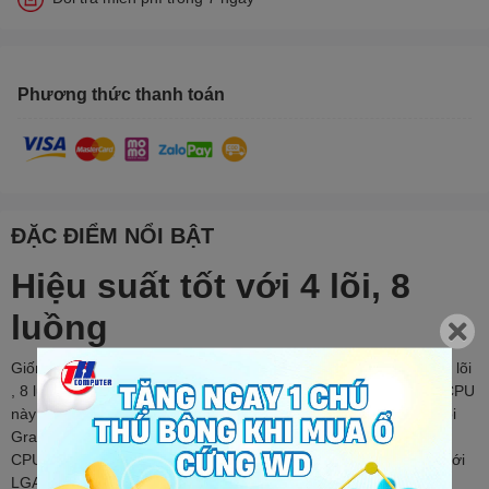
Phương thức thanh toán
ĐẶC ĐIỂM NỔI BẬT
Hiệu suất tốt với 4 lõi, 8
luồng
Giống như người tiền nhiệm Comet Lake, i3-12100 có thiết kế 4 lõi
, 8 luồng . Không giống như các SKU Alder Lake cao cấp hơn, CPU
này chỉ có lõi P (được xây dựng cho hiệu suất) và thiếu bất kỳ lõi
Gracemont E hiệu quả cao nào của Intel. Giống như tất cả các
CPU thế hệ thứ 12 khác, nó yêu cầu bo mạch chủ tương thích với
LGA1700.