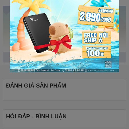
Xem thêm
ĐÁNH GIÁ SẢN PHẨM
Tốc độ xử lý nhanh chóng
với tần số 3.30 GHz - 4.30
GHz
HỎI ĐÁP - BÌNH LUẬN
Tần số CPU cơ bản là 3,3 GHz, nhưng INTEL Core i3-12100 có thể