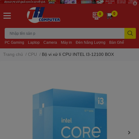
0
0
PC Gaming
Laptop
Camera
Máy in
Đèn Năng Lượng
Bàn Ghế
Trang chủ
/
CPU
/
Bộ vi xử lí CPU INTEL I3-12100 BOX